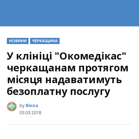
POSTED
НОВИНИ
ЧЕРКАЩИНА
IN
У клініці "Окомедікас"
черкащанам протягом
місяця надаватимуть
безоплатну послугу
by
Вікка
03.03.2018