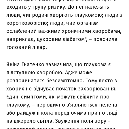
входить у групу ризику. До неї належать
люди, чиї родичі хворіють глаукомою; люди з
короткозорістю; люди, чий організм
ослаблений важкими хронічними хворобами,
наприклад, цукровим діабетом", – пояснила
головний лікар.
Яніна Гнатенко зазначила, що глаукома є
підступною хворобою. Адже може
розпочинатися безсимптомно. Тому дехто з
хворих не відчуває початок захворювання.
Єдині симптоми, які можуть свідчити про
глаукому, – періодично з'являються пелена
або райдужні кола перед очима при погляді
на джерело світла. Звуження поля зору –
нешвидкий процес, що може займати роки.