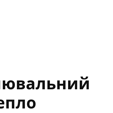
алювальний
тепло