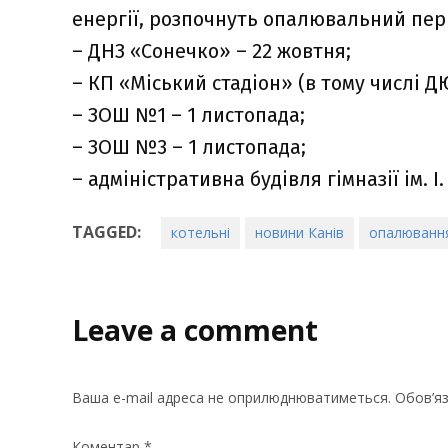
енергії, розпочнуть опалювальний пер
– ДНЗ «Сонечко» – 22 жовтня;
– КП «Міський стадіон» (в тому числі Д
– ЗОШ №1 – 1 листопада;
– ЗОШ №3 – 1 листопада;
– адміністративна будівля гімназії ім. І
TAGGED:
котельні
новини Канів
опалюванн
Leave a comment
Ваша e-mail адреса не оприлюднюватиметься.
Обов’яз
Коментар
*