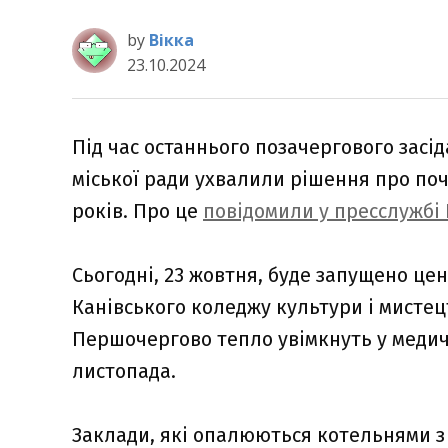
by
Вікка
23.10.2024
Під час останнього позачергового засі
міської ради ухвалили рішення про по
років. Про це
повідомили у пресслужбі К
Сьогодні, 23 жовтня, буде запущено це
Канівського коледжу культури і мистец
Першочергово тепло увімкнуть у медични
листопада.
Заклади, які опалюються котельнями 