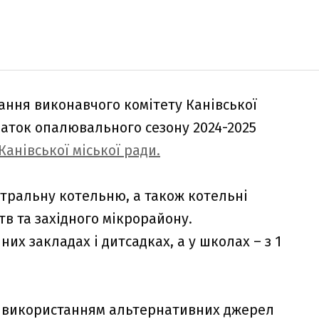
дання виконавчого комітету Канівської
чаток опалювального сезону 2024-2025
анівської міської ради.
нтральну котельню, а також котельні
тв та західного мікрорайону.
х закладах і дитсадках, а у школах – з 1
з використанням альтернативних джерел