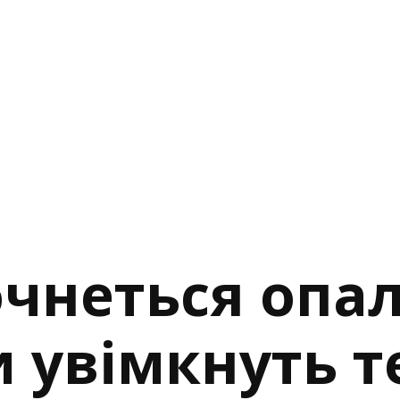
почнеться оп
и увімкнуть 