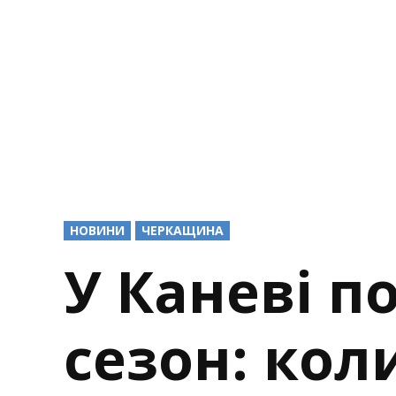
POSTED
НОВИНИ
ЧЕРКАЩИНА
IN
У Каневі 
сезон: кол