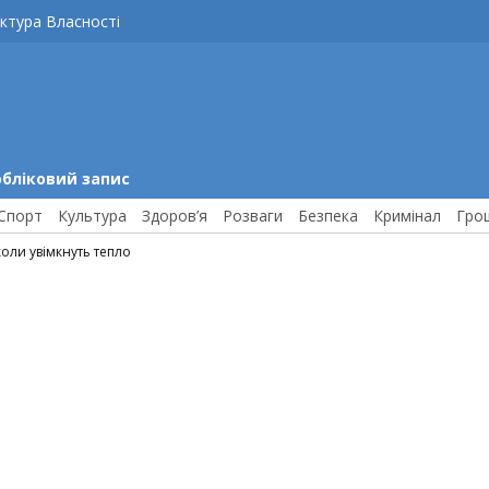
ктура Власності
обліковий запис
Спорт
Культура
Здоров’я
Розваги
Безпека
Кримінал
Гро
оли увімкнуть тепло