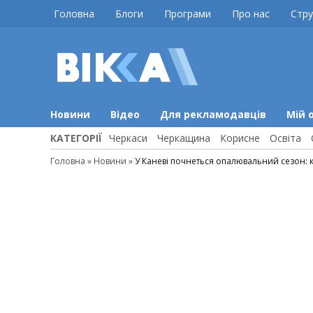
Skip
Головна
Блоги
Програми
Про нас
Стру
to
content
ВІККА
Новини
Черкас
Новини
Відео
Для рекламодавців
Мій 
КАТЕГОРІЇ
Черкаси
Черкащина
Корисне
Освіта
Головна
»
Новини
»
У Каневі почнеться опалювальний сезон: к