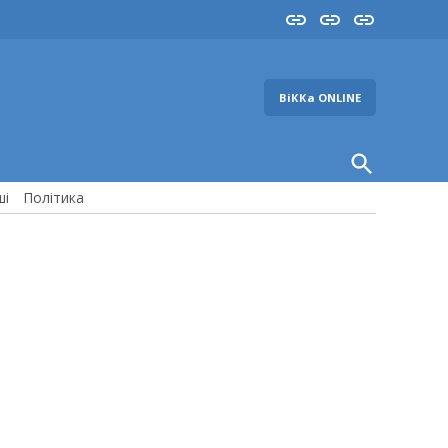
Insta
YouTube
FB
ВіККа ONLINE
Open
Search
ші
Політика