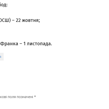
іод:
ЮСШ) – 22 жовтня;
. Франка – 1 листопада.
я
кові поля позначені
*