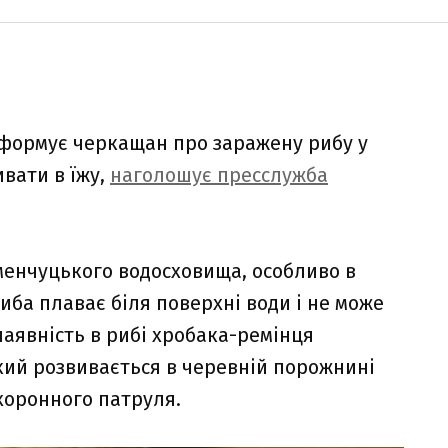
формує черкащан про заражену рибу у
ивати в їжу,
наголошує пресслужба
еменчуцького водосховища, особливо в
иба плаває біля поверхні води і не може
аявність в рибі хробака-ремінця
 який розвивається в черевній порожнині
хоронного патруля.