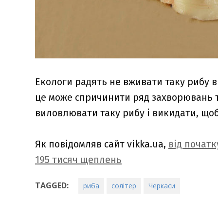
Екологи радять не вживати таку рибу в
це може спричинити ряд захворювань т
виловлювати таку рибу і викидати, щоб
Як повідомляв сайт vikka.ua,
від почат
195 тисяч щеплень
TAGGED:
риба
солітер
Черкаси