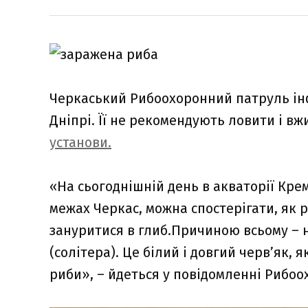
Черкаський Рибоохоронний патруль ін
Дніпрі. Її не рекомендують ловити і вж
установи.
«На сьогоднішній день в акваторії Кр
межах Черкас, можна спостерігати, як р
зануритися в глиб.Причиною всьому – н
(солітера). Це білий і довгий черв’як,
риби», – йдеться у повідомленні Рибоо