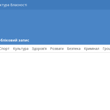
ктура Власності
обліковий запис
Спорт
Культура
Здоров’я
Розваги
Безпека
Кримінал
Гро