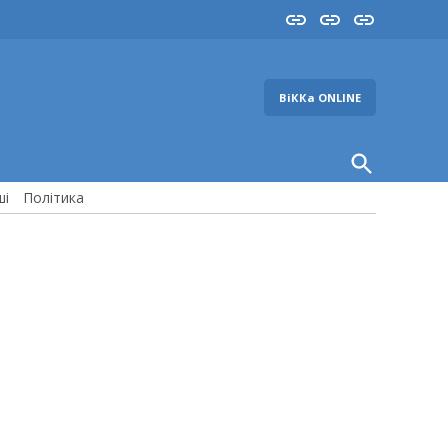
Insta
YouTube
FB
ВіККа ONLINE
Open
Search
ші
Політика