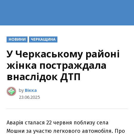
POSTED
НОВИНИ
ЧЕРКАЩИНА
IN
У Черкаському районі
жінка постраждала
внаслідок ДТП
by
Вікка
23.06.2025
Аварія сталася 22 червня поблизу села
Мошни за участю легкового автомобіля. Про