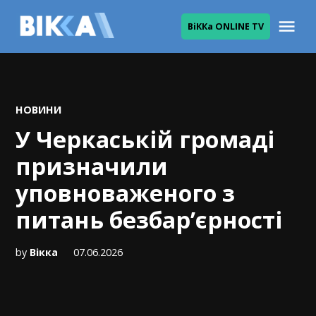
Skip
Me
ВіККа ONLINE TV
to
ВІККА
content
POSTED
НОВИНИ
IN
У Черкаській громаді
призначили
уповноваженого з
питань безбар’єрності
by
Вікка
07.06.2026