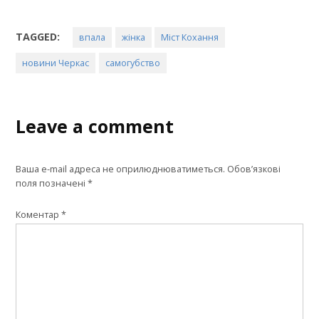
TAGGED:
впала
жінка
Міст Кохання
новини Черкас
самогубство
Leave a comment
Ваша e-mail адреса не оприлюднюватиметься.
Обов’язкові
поля позначені
*
Коментар
*