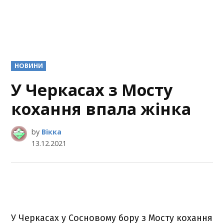
POSTED
НОВИНИ
IN
У Черкасах з Мосту
кохання впала жінка
by
Вікка
13.12.2021
У Черкасах у Сосновому бору з Мосту кохання