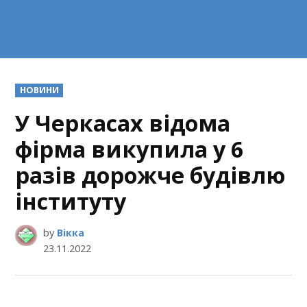
POSTED
НОВИНИ
IN
У Черкасах відома
фірма викупила у 6
разів дорожче будівлю
інституту
by
Вікка
23.11.2022