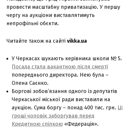
провести масштабну приватизацію. У першу
чергу на аукціони виставлятимуть
непрофільні обєкти.
Читайте також на сайті
vikka.ua
У Черкасах шукають керівника школи № 5.
Посада стала вакантною після смерті
попереднього директора. Нею була –
Олена Саєнко.
Боргові зобов’язання одного із депутатів
Черкаської міської ради виставили на
аукціон. Сума боргу – понад 400 тис. грн.
Ці
гроші чоловік заборгував перед
Кредитною спілкою
«Федерація».