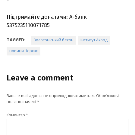
Підтримайте донатами: А-банк
5375235110071785
TAGGED:
Золотоніський бекон
інститут Акорд
новини Черкас
Leave a comment
Ваша e-mail адреса не оприлюднюватиметься.
Обов’язкові
поля позначені
*
Коментар
*