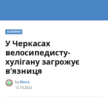
POSTED
НОВИНИ
IN
У Черкасах
велосипедисту-
хулігану загрожує
в’язниця
by
Вікка
12.10.2022