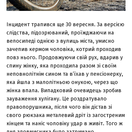
Інцидент трапився ще 30 вересня. За версією
слідства, підозрюваний, проїжджаючи на
велосипеді однією з вулиць міста, умисно
зачепив кермом чоловіка, котрий проходив
повз нього. Продовжуючи свій рух, вдарив у
спину жінку, яка проходила разом зі своїм
неповнолітнім сином та в’їхав у пенсіонерку,
яка йшла з малолітньою онукою, через що
жінка впала. Випадковий очевидець зробив
зауваження хулігану. Це роздратувало
правопорушника, після чого він дістав зі
свого рюкзака металевий дріт із загостреним
кінцем та наніс чоловіку удар в живіт. Того ж
дня зловмисника було затримано.