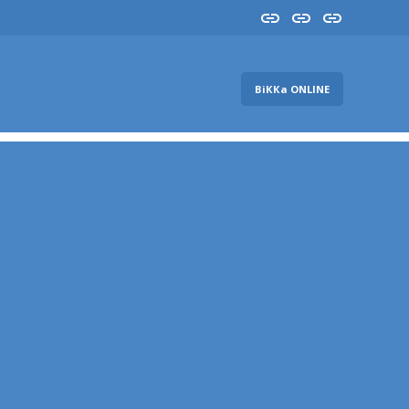
Insta
YouTube
FB
ВіККа ONLINE