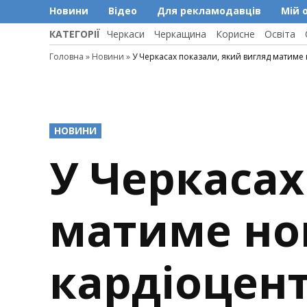
Новини
Відео
Для рекламодавців
Мій 
КАТЕГОРІЇ
Черкаси
Черкащина
Корисне
Освіта
Головна
»
Новини
»
У Черкасах показали, який вигляд матиме
POSTED
НОВИНИ
IN
У Черкасах
матиме но
кардіоцент