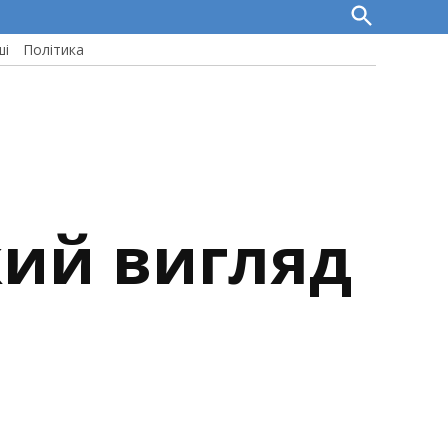
Open
Search
ші
Політика
кий вигляд