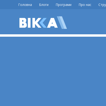
Skip
Головна
Блоги
Програми
Про нас
Стру
to
content
ВІККА
Новини
Черкас