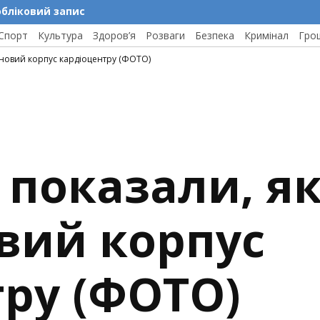
обліковий запис
Спорт
Культура
Здоров’я
Розваги
Безпека
Кримінал
Гро
 новий корпус кардіоцентру (ФОТО)
 показали, я
вий корпус
ру (ФОТО)