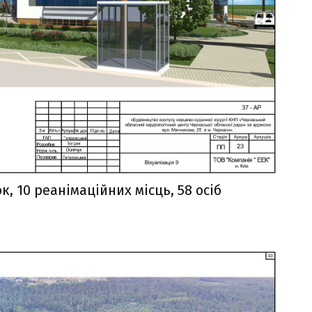
к, 10 реанімаційних місць, 58 осіб