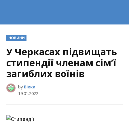
POSTED
НОВИНИ
IN
У Черкасах підвищать
стипендії членам сім’ї
загиблих воїнів
by
Вікка
19.01.2022