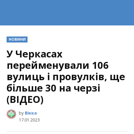
POSTED
НОВИНИ
IN
У Черкасах
перейменували 106
вулиць і провулків, ще
більше 30 на черзі
(ВІДЕО)
by
Вікка
17.01.2023