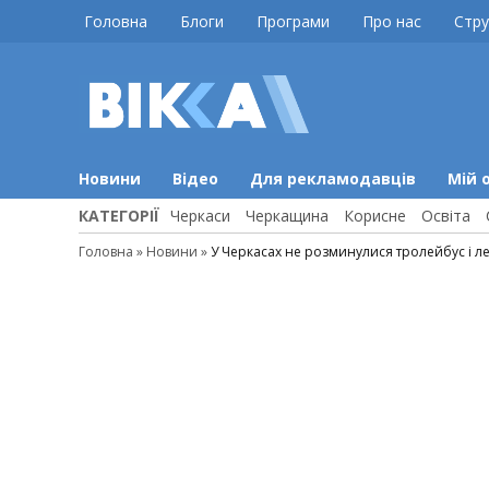
Skip
Головна
Блоги
Програми
Про нас
Стру
to
content
ВІККА
Новини
Черкас
Новини
Відео
Для рекламодавців
Мій 
КАТЕГОРІЇ
Черкаси
Черкащина
Корисне
Освіта
Головна
»
Новини
»
У Черкасах не розминулися тролейбус і л