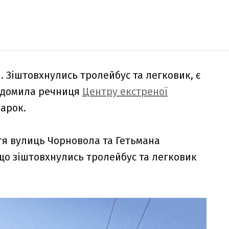
. Зіштовхнулись тролейбус та легковик, є
ідомила речниця
Центру екстреної
арок.
тя вулиць Чорновола та Гетьмана
що зіштовхнулись тролейбус та легковик