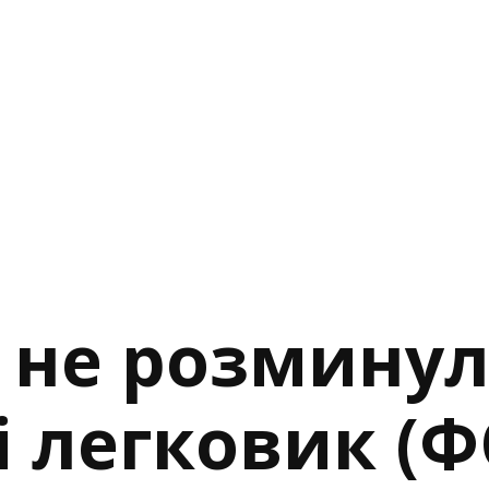
х не розмину
і легковик (