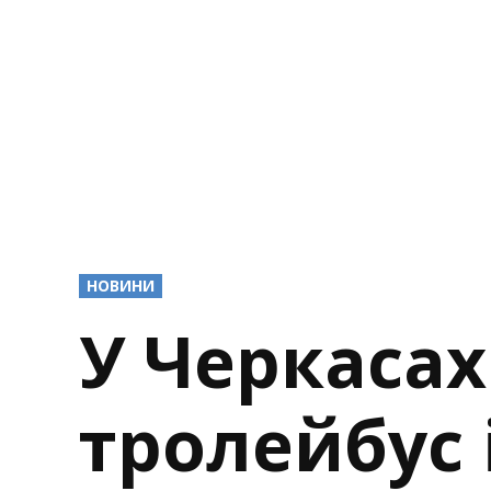
POSTED
НОВИНИ
IN
У Черкаса
тролейбус 