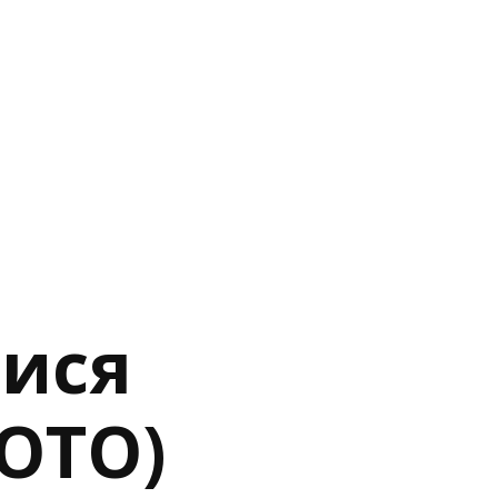
лися
ФОТО)