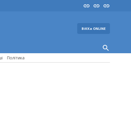
Insta
YouTube
FB
ВіККа ONLINE
Open
Search
ші
Політика