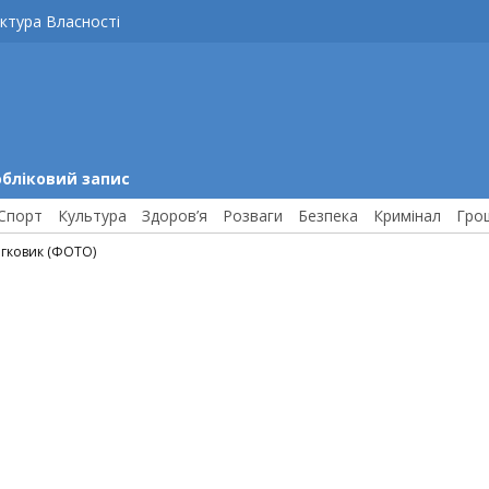
ктура Власності
обліковий запис
Спорт
Культура
Здоров’я
Розваги
Безпека
Кримінал
Гро
егковик (ФОТО)