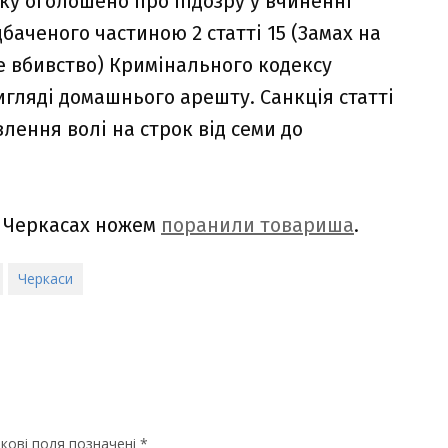
ку оголошено про підозру у вчиненні
аченого частиною 2 статті 15 (Замах на
не вбивство) Кримінального кодексу
игляді домашнього арешту. Санкція статті
лення волі на строк від семи до
 у Черкасах ножем
поранили товариша
.
Черкаси
кові поля позначені
*