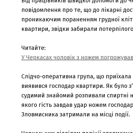
Від працівників швидкої допомоги до Ч
повідомлення про те, що до лікарні до
проникаючим пораненням грудної кліт
квартири, звідки забирали потерпілого
Читайте:
У Черкасах чоловік з ножем погрожував
Слідчо-оперативна група, що приїхала 
виявився господар квартири. Як було з
судимий знайомий розпивали спиртні на
якого гість завдав удар ножем господа
Зловмисника затримали на місці події.