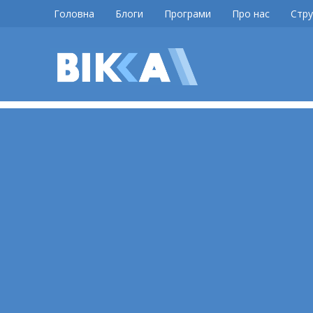
Skip
Головна
Блоги
Програми
Про нас
Стру
to
content
ВІККА
Новини
Черкас