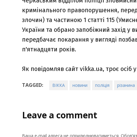
Черкаським відділом поліції зловмисни
кримінального правопорушення, передб
злочин) та частиною 1 статті 115 (Умис
України та обрано запобіжний захід у в
передбачає покарання у вигляді позбав
п'ятнадцяти років.
Як повідомляв сайт vikka.ua, троє осіб
TAGGED:
ВІККА
новини
поліція
різанина
Leave a comment
Ваша e-mail адреса не оприлюднюватиметься.
Обов’яз