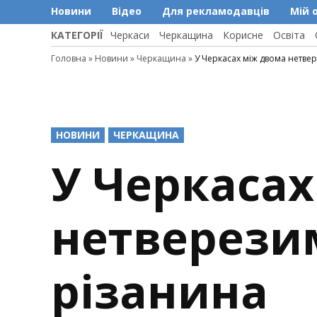
Новини
Відео
Для рекламодавців
Мій 
КАТЕГОРІЇ
Черкаси
Черкащина
Корисне
Освіта
Головна
»
Новини
»
Черкащина
»
У Черкасах між двома нетве
POSTED
НОВИНИ
ЧЕРКАЩИНА
IN
У Черкасах
нетверези
різанина