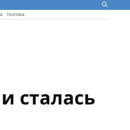
Open
Search
ші
Політика
и сталась