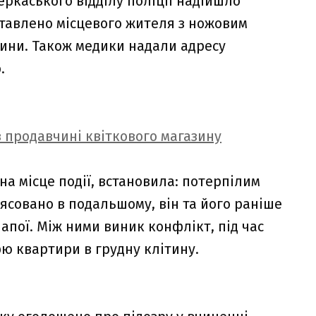
еркаського відділу поліції надійшло
ставлено місцевого жителя з ножовим
ини. Також медики надали адресу
.
 продавчині квіткового магазину
на місце події, встановила: потерпілим
’ясовано в подальшому, він та його раніше
пої. Між ними виник конфлікт, під час
рю квартири в грудну клітину.