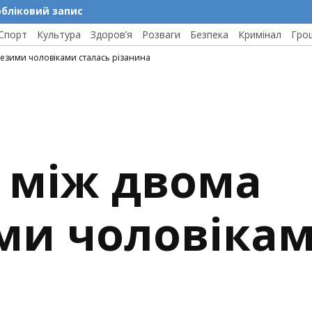
обліковий запис
Спорт
Культура
Здоров’я
Розваги
Безпека
Кримінал
Гро
резими чоловіками сталась різанина
 між двома
ми чоловікам