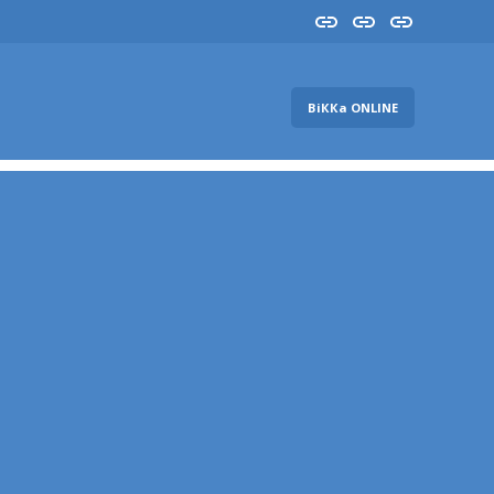
Insta
YouTube
FB
ВіККа ONLINE