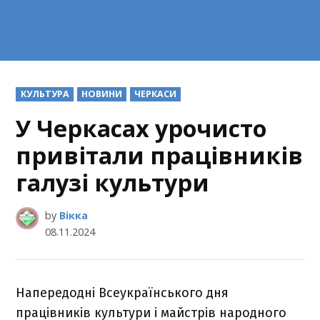
POSTED
КУЛЬТУРА
НОВИНИ
ЧЕРКАСИ
IN
У Черкасах урочисто
привітали працівників
галузі культури
by
Вікка
08.11.2024
Напередодні Всеукраїнського дня
працівників культури і майстрів народного