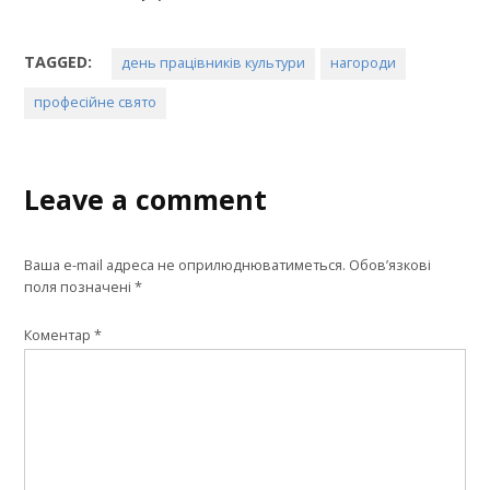
TAGGED:
день працівників культури
нагороди
професійне свято
Leave a comment
Ваша e-mail адреса не оприлюднюватиметься.
Обов’язкові
поля позначені
*
Коментар
*