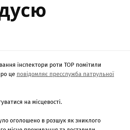
ідусю
вання інспектори роти ТОР помітили
Про це
повідомляє пресслужба патрульної
туватися на місцевості.
було оголошено в розшук як зниклого
ого місце проживання та доставили