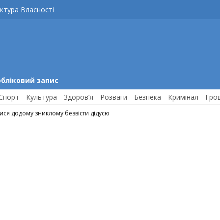
ктура Власності
обліковий запис
Спорт
Культура
Здоров’я
Розваги
Безпека
Кримінал
Гро
ися додому зниклому безвісти дідусю