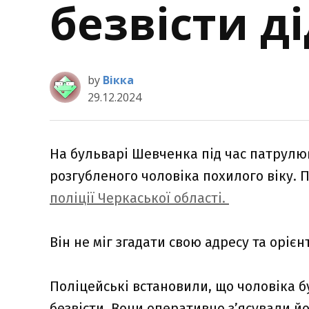
безвісти д
by
Вікка
29.12.2024
На бульварі Шевченка під час патрулю
розгубленого чоловіка похилого віку. 
поліції Черкаської області.
Він не міг згадати свою адресу та орієн
Поліцейські встановили, що чоловіка 
безвісти. Вони оперативно з’ясували й