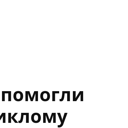
опомогли
никлому