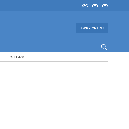
Insta
YouTube
FB
ВіККа ONLINE
Open
Search
ші
Політика