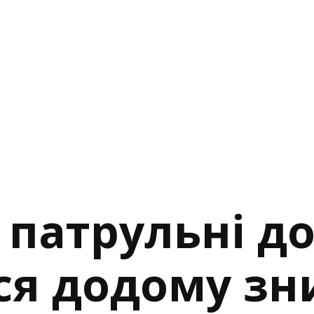
 патрульні д
ся додому з