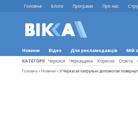
Skip
Головна
Блоги
Програми
Про нас
Стру
to
content
ВІККА
Новини
Черкас
Новини
Відео
Для рекламодавців
Мій 
КАТЕГОРІЇ
Черкаси
Черкащина
Корисне
Освіта
Головна
»
Новини
»
У Черкасах патрульні допомогли повернут