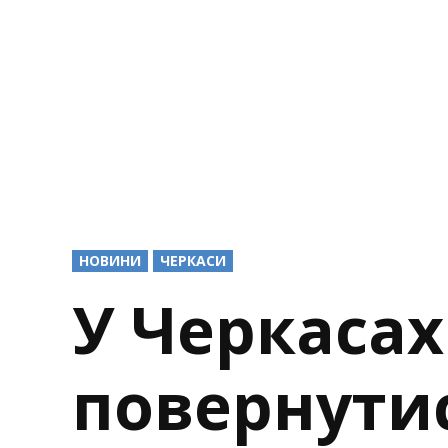
POSTED
НОВИНИ
ЧЕРКАСИ
IN
У Черкасах
повернути