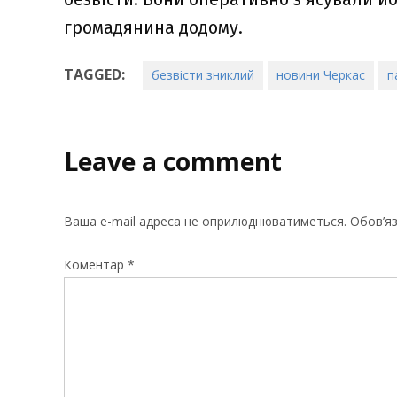
громадянина додому.
TAGGED:
безвісти зниклий
новини Черкас
п
Leave a comment
Ваша e-mail адреса не оприлюднюватиметься.
Обов’яз
Коментар
*