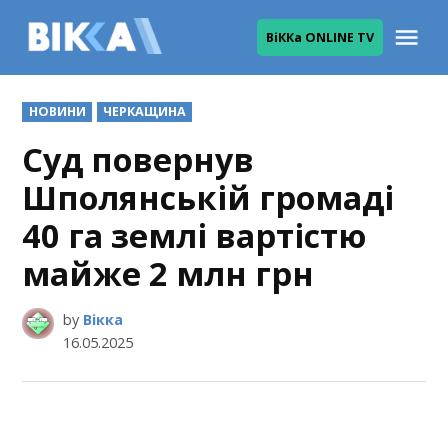
Skip
Me
ВіККа ONLINE TV
to
ВІККА
content
POSTED
НОВИНИ
ЧЕРКАЩИНА
IN
Суд повернув
Шполянській громаді
40 га землі вартістю
майже 2 млн грн
by
Вікка
16.05.2025