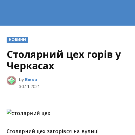
POSTED
НОВИНИ
IN
Столярний цех горів у
Черкасах
by
Вікка
30.11.2021
Столярний цех загорівся на вулиці