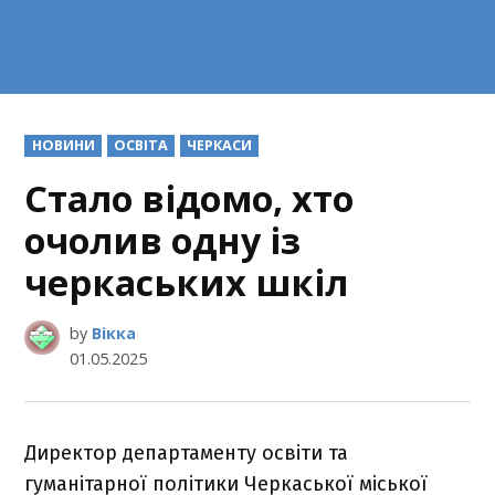
POSTED
НОВИНИ
ОСВІТА
ЧЕРКАСИ
IN
Стало відомо, хто
очолив одну із
черкаських шкіл
by
Вікка
01.05.2025
Директор департаменту освіти та
гуманітарної політики Черкаської міської