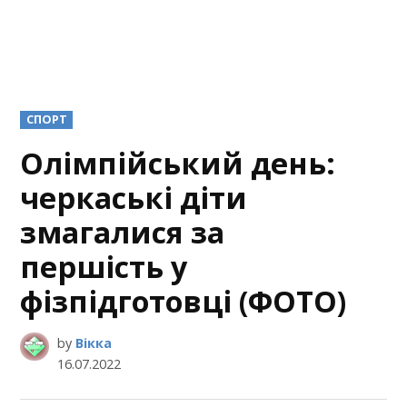
POSTED
СПОРТ
IN
Олімпійський день:
черкаські діти
змагалися за
першість у
фізпідготовці (ФОТО)
by
Вікка
16.07.2022