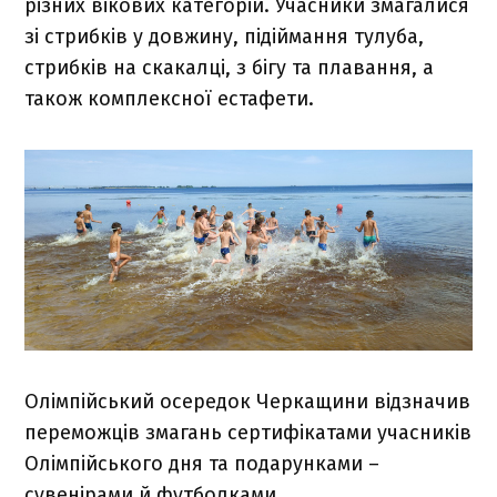
різних вікових категорій. Учасники змагалися
зі стрибків у довжину, підіймання тулуба,
стрибків на скакалці, з бігу та плавання, а
також комплексної естафети.
Олімпійський осередок Черкащини відзначив
переможців змагань сертифікатами учасників
Олімпійського дня та подарунками –
сувенірами й футболками.