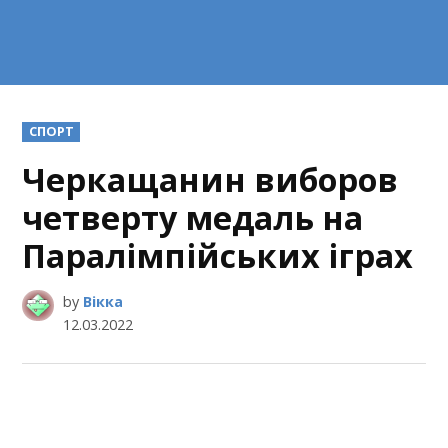
POSTED
СПОРТ
IN
Черкащанин виборов
четверту медаль на
Паралімпійських іграх
by
Вікка
12.03.2022