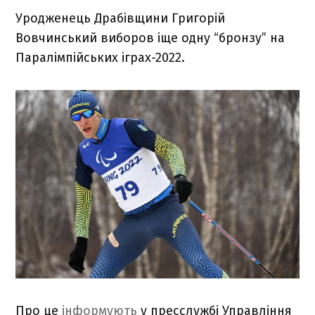
Уродженець Драбівщини Григорій
Вовчинський виборов іще одну “бронзу” на
Паралімпійських іграх-2022.
Про це
інформують
у пресслужбі Управління