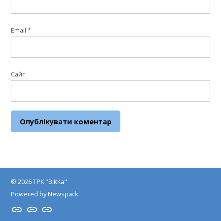
Email
*
Сайт
© 2026 ТРК "ВіККа"
Powered by Newspack
Insta
YouTube
FB