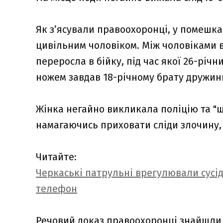
Як з’ясували правоохоронці, у помешка
цивільним чоловіком. Між чоловіками в
переросла в бійку, під час якої 26-рі
ножем завдав 18-річному брату дружин
Жінка негайно викликала поліцію та "
намагаючись приховати сліди злочину, 
Читайте:
Черкаські патрульні врегулювали сусі
телефон
Речовий доказ правоохоронці знайшли 