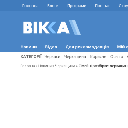
Skip
Головна
Блоги
Програми
Про нас
Стру
to
content
ВІККА
Новини
Черкас
Новини
Відео
Для рекламодавців
Мій 
КАТЕГОРІЇ
Черкаси
Черкащина
Корисне
Освіта
Головна
»
Новини
»
Черкащина
»
Сімейні розбірки: черкащани