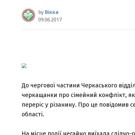
by
Вікка
09.06.2017
До чергової частини Черкаського відді
черкащанки про сімейний конфлікт, який
переріс у різанину. Про це повідомив с
області.
На місце події негайно виїхала слідчо-