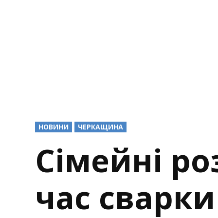
POSTED
НОВИНИ
ЧЕРКАЩИНА
IN
Сімейні ро
час сварки