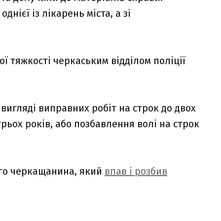
днієї із лікарень міста, а зі
ї тяжкості черкаським відділом поліції
 вигляді виправних робіт на строк до двох
трьох років, або позбавлення волі на строк
ого черкащанина, який
впав і розбив