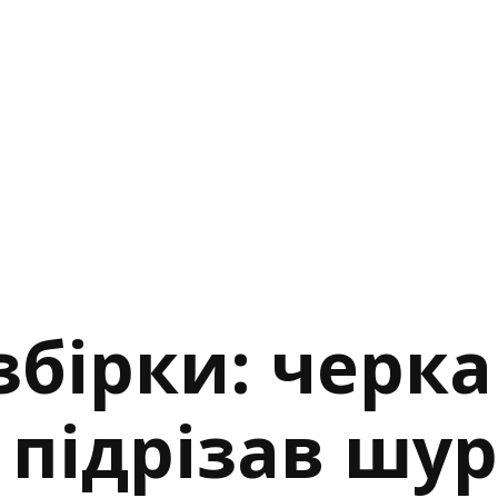
збірки: черк
 підрізав шу