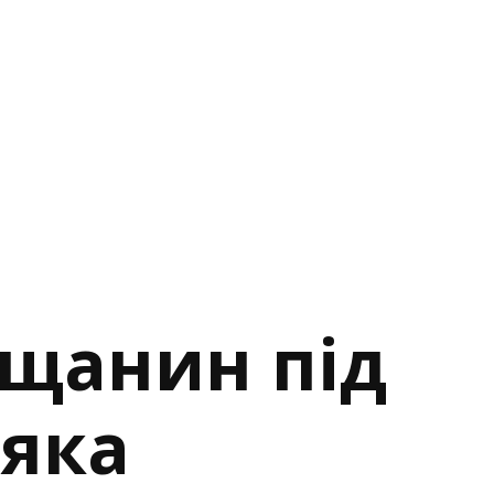
ащанин під
ряка