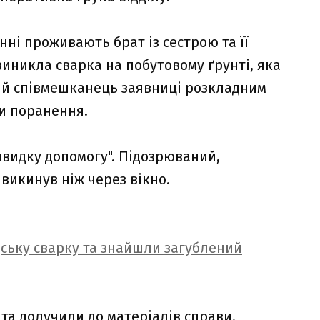
нні проживають брат із сестрою та її
иникла сварка на побутовому ґрунті, яка
чний співмешканець заявниці розкладним
и поранення.
швидку допомогу". Підозрюваний,
викинув ніж через вікно.
дську сварку та знайшли загублений
та долучили до матеріалів справи.