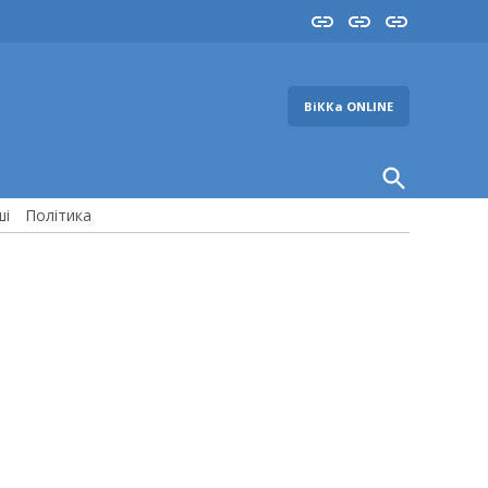
Insta
YouTube
FB
ВіККа ONLINE
Open
Search
ші
Політика