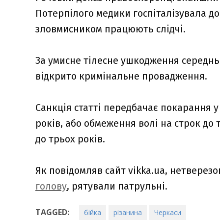
Потерпілого медики госпіталізувала до о
зловмисником працюють слідчі.
За умисне тілесне ушкодження середньо
відкрито кримінальне провадження.
Санкція статті передбачає покарання у
років, або обмеження волі на строк до 
до трьох років.
Як повідомляв сайт vikka.ua, нетверез
голову
, рятували патрульні.
TAGGED:
бійка
різанина
Черкаси