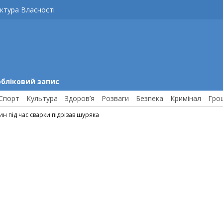
ктура Власності
обліковий запис
Спорт
Культура
Здоров’я
Розваги
Безпека
Кримінал
Гро
н під час сварки підрізав шуряка