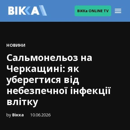
Skip
Me
ВіККа ONLINE TV
to
ВІККА
content
POSTED
НОВИНИ
IN
Сальмонельоз на
Черкащині: як
уберегтися від
небезпечної інфекції
влітку
by
Вікка
10.06.2026