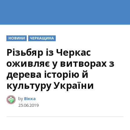
POSTED
НОВИНИ
ЧЕРКАЩИНА
IN
Різьбяр із Черкас
оживляє у витворах з
дерева історію й
культуру України
by
Вікка
25.06.2019