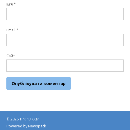
Ім'я
*
Email
*
Сайт
© 2026 ТРК "ВіККа"
Powered by Newspack