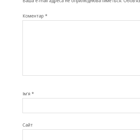
Ваша e-mail адреса не оприлюднюватиметься.
Обов’яз
Коментар
*
Ім'я
*
Сайт