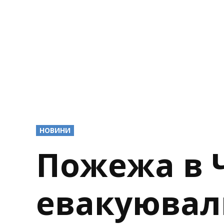
POSTED
НОВИНИ
IN
Пожежа в Ч
евакуювал