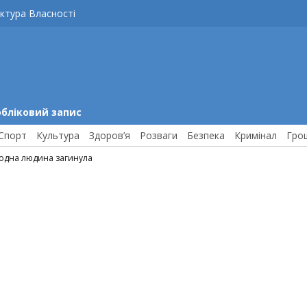
ктура Власності
обліковий запис
Спорт
Культура
Здоров’я
Розваги
Безпека
Кримінал
Гро
 одна людина загинула