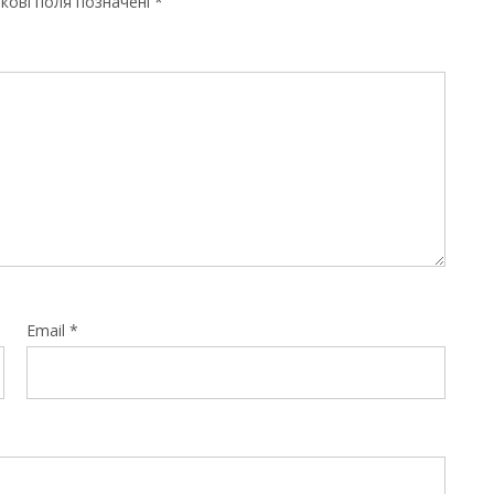
кові поля позначені
*
Email
*