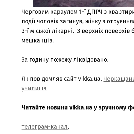
Черговим караулом 1-ї ДПРЧ з квартир
події чоловік загинув, жінку з отруєнн
3-ї міської лікарні. З верхніх поверхі
мешканців.
За годину пожежу ліквідовано.
Як повідомляв сайт vikka.ua,
Черкащани
училища
Читайте новини vikka.ua у зручному ф
телеграм-канал
,