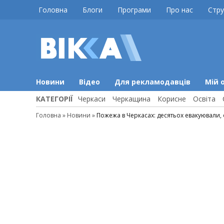
Skip
Головна
Блоги
Програми
Про нас
Стру
to
content
ВІККА
Новини
Черкас
Новини
Відео
Для рекламодавців
Мій 
КАТЕГОРІЇ
Черкаси
Черкащина
Корисне
Освіта
Головна
»
Новини
»
Пожежа в Черкасах: десятьох евакуювали,