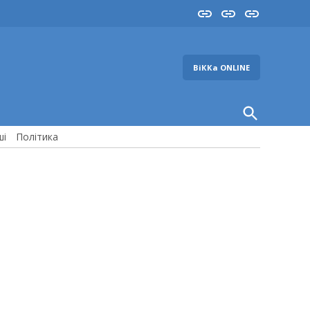
Insta
YouTube
FB
ВіККа ONLINE
Open
Search
ші
Політика