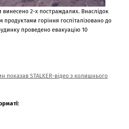
и винесено 2-х постраждалих. Внаслідок
ям продуктами горіння госпіталізовано до
в будинку проведено евакуацію 10
н показав STALKER-відео з колишнього
орматі: