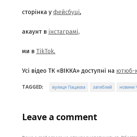
сторінка у
фейсбуці
,
акаунт в
інстаграмі,
ми в
TikTok.
Усі відео ТК «ВІККА» доступні на
ютюб-к
TAGGED:
вулиця Пацаєва
загиблий
новини 
Leave a comment