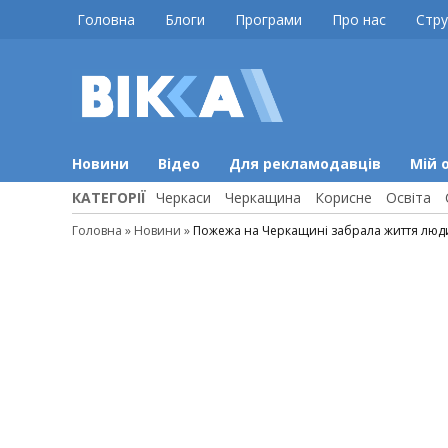
Skip
Головна
Блоги
Програми
Про нас
Стру
to
content
ВІККА
Новини
Черкас
Новини
Відео
Для рекламодавців
Мій 
КАТЕГОРІЇ
Черкаси
Черкащина
Корисне
Освіта
Головна
»
Новини
»
Пожежа на Черкащині забрала життя люди