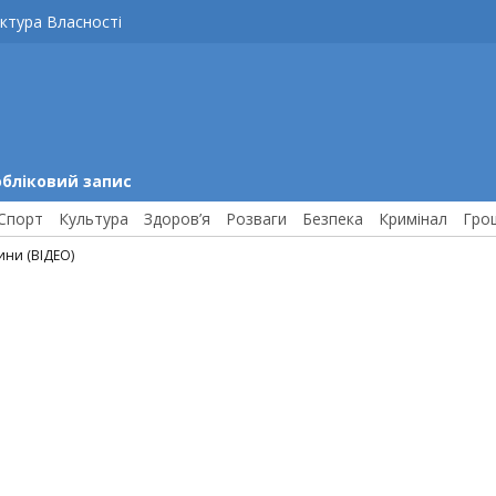
ктура Власності
обліковий запис
Спорт
Культура
Здоров’я
Розваги
Безпека
Кримінал
Гро
ни (ВІДЕО)