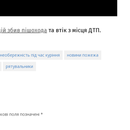
дій збив пішохода
та втік з місця ДТП.
необережність під час куріння
новини пожежа
рятувальники
кові поля позначені
*