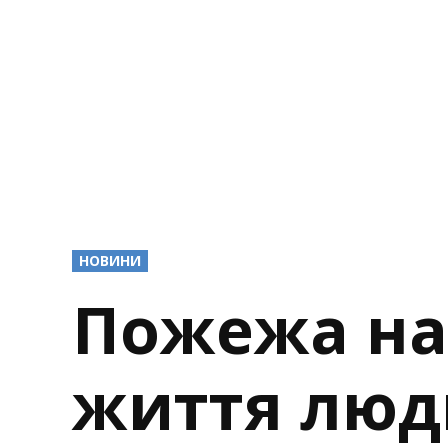
POSTED
НОВИНИ
IN
Пожежа на
життя люд