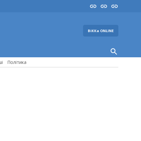
Insta
YouTube
FB
ВіККа ONLINE
Open
Search
ші
Політика