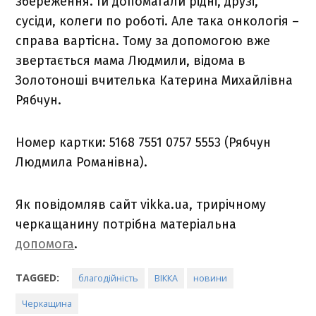
збереження. Їй допомагали рідні, друзі,
сусіди, колеги по роботі. Але така онкологія –
справа вартісна. Тому за допомогою вже
звертається мама Людмили, відома в
Золотоноші вчителька Катерина Михайлівна
Рябчун.
Номер картки: 5168 7551 0757 5553 (Рябчун
Людмила Романівна).
Як повідомляв сайт vikka.ua, трирічному
черкащанину потрібна матеріальна
допомога
.
TAGGED:
благодійність
ВІККА
новини
Черкащина