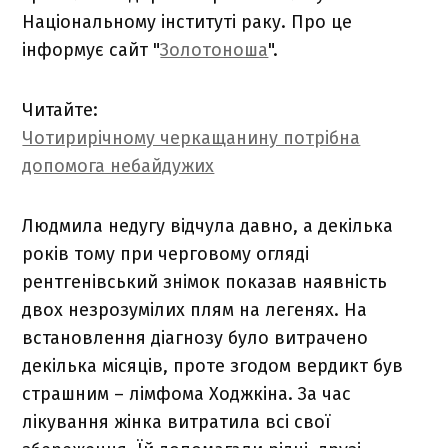
Національному інституті раку. Про це
інформує сайт "
Золотоноша
".
Читайте:
Чотирирічному черкащанину потрібна
допомога небайдужих
Людмила недугу відчула давно, а декілька
років тому при черговому огляді
рентгенівський знімок показав наявність
двох незрозумілих плям на легенях. На
встановлення діагнозу було витрачено
декілька місяців, проте згодом вердикт був
страшним – лімфома Ходжкіна. За час
лікування жінка витратила всі свої