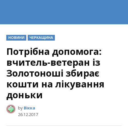
POSTED
НОВИНИ
ЧЕРКАЩИНА
IN
Потрібна допомога:
вчитель-ветеран із
Золотоноші збирає
кошти на лікування
доньки
by
Вікка
26.12.2017