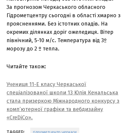
За прогнозом Черкаського обласного
Гідрометцентру сьогодні в області хмарно з
проясненнями. Без істотних опадів. На
окремих ділянках доріг ожеледиця. Вітер
північний, 5-10 м/с. Температура від 3º
морозу до 2 º тепла.
Читайте також:
Учениця 11-Е класу Черкаської
спеціалізованої школи 13 Юлія Кенальська
стала призеркою Міжнародного конкурсу з
комп’ютерної графіки та вебдизайну
«CreDiCo».
TAGGED:
гідрометцентр черкаси