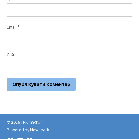
Email
*
Сайт
© 2026 ТРК "ВіККа"
Powered by Newspack
Insta
YouTube
FB