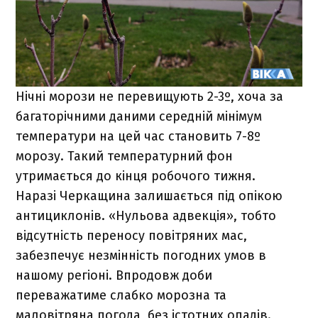
Нічні морози не перевищують 2-3º, хоча за
багаторічними даними середній мінімум
температури на цей час становить 7-8º
морозу. Такий температурний фон
утримається до кінця робочого тижня.
Наразі Черкащина залишається під опікою
антициклонів. «Нульова адвекція», тобто
відсутність переносу повітряних мас,
забезпечує незмінність погодних умов в
нашому регіоні. Впродовж доби
переважатиме слабко морозна та
маловітряна погода, без істотних опадів.