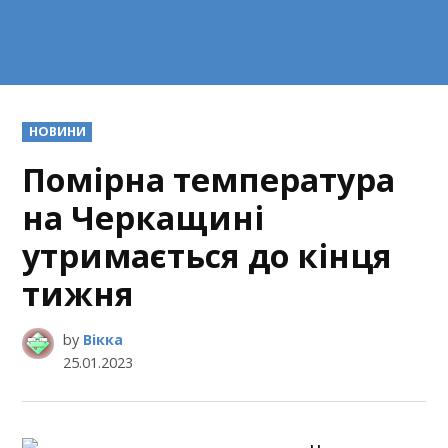
POSTED
НОВИНИ
IN
Помірна температура
на Черкащині
утримається до кінця
тижня
by
Вікка
25.01.2023