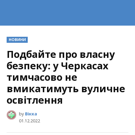
POSTED
НОВИНИ
IN
Подбайте про власну
безпеку: у Черкасах
тимчасово не
вмикатимуть вуличне
освітлення
by
Вікка
01.12.2022