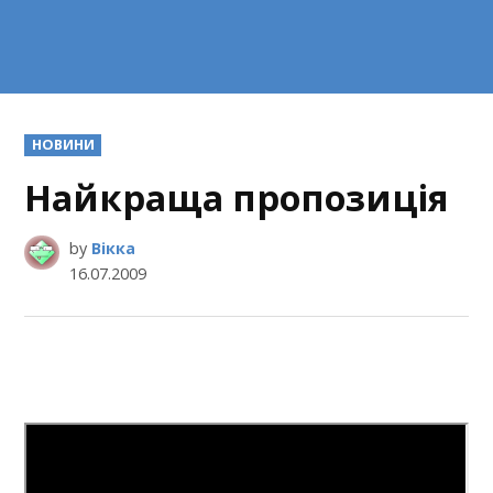
POSTED
НОВИНИ
IN
Найкраща пропозиція
by
Вікка
16.07.2009