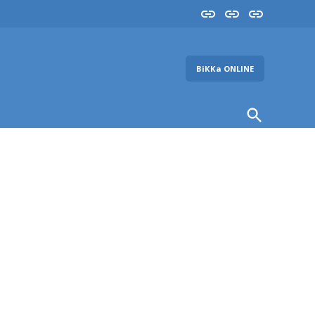
Insta
YouTube
FB
ВіККа ONLINE
Open
Search