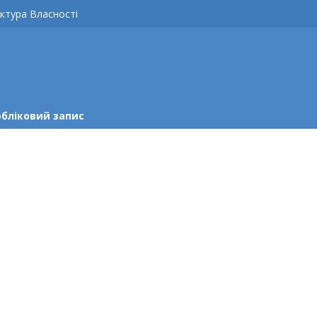
ктура Власності
обліковий запис