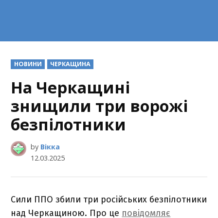
POSTED
НОВИНИ
ЧЕРКАЩИНА
IN
На Черкащині
знищили три ворожі
безпілотники
by
Вікка
12.03.2025
Сили ППО збили три російських безпілотники
над Черкащиною. Про це
повідомляє