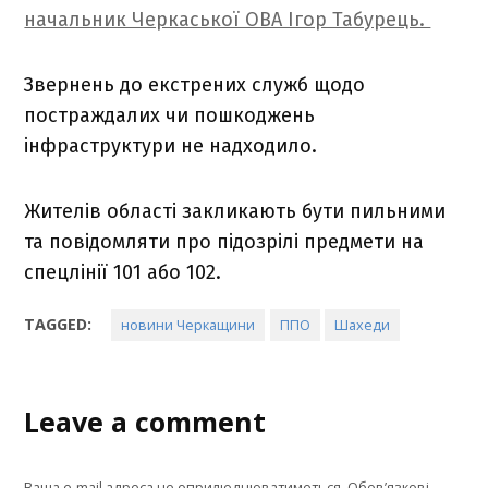
начальник Черкаської ОВА Ігор Табурець.
Звернень до екстрених служб щодо
постраждалих чи пошкоджень
інфраструктури не надходило.
Жителів області закликають бути пильними
та повідомляти про підозрілі предмети на
спецлінії 101 або 102.
TAGGED:
новини Черкащини
ППО
Шахеди
Leave a comment
Ваша e-mail адреса не оприлюднюватиметься.
Обов’язкові