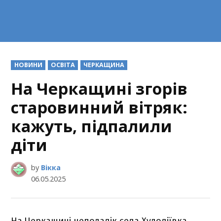
POSTED
НОВИНИ
ОСВІТА
ЧЕРКАЩИНА
IN
На Черкащині згорів
старовинний вітряк:
кажуть, підпалили
діти
by
Вікка
06.05.2025
На Черкащині неподалік села Худоліївка,