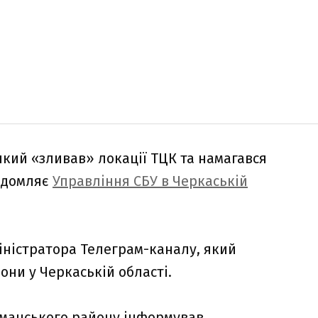
який «зливав» локації ТЦК та намагався
відомляє
Управління СБУ в Черкаській
іністратора Телеграм-каналу, який
ни у Черкаській області.
 Уманського району інформував