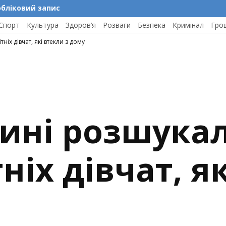
обліковий запис
Спорт
Культура
Здоров’я
Розваги
Безпека
Кримінал
Гро
іх дівчат, які втекли з дому
ині розшукал
ніх дівчат, як