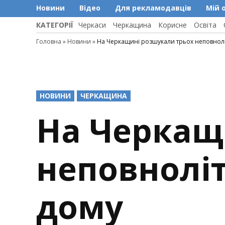
Новини
Відео
Для рекламодавців
Мій 
КАТЕГОРІЇ
Черкаси
Черкащина
Корисне
Освіта
Головна
»
Новини
»
На Черкащині розшукали трьох неповнолітн
POSTED
НОВИНИ
ЧЕРКАЩИНА
IN
На Черкащ
неповноліт
дому