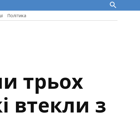
Open
Search
ші
Політика
и трьох
і втекли з