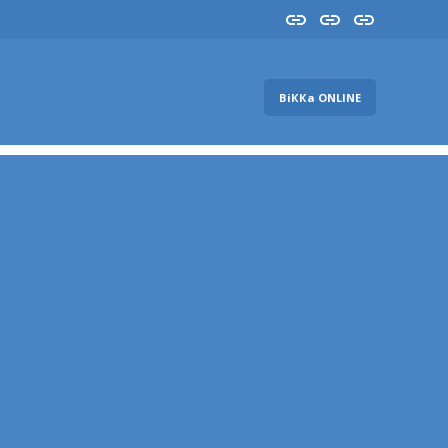
Insta
YouTube
FB
ВіККа ONLINE