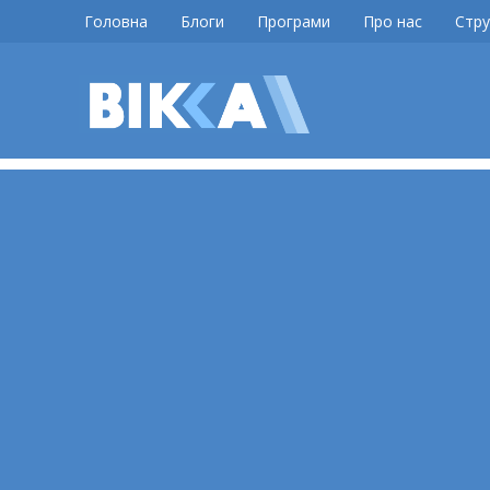
Skip
Головна
Блоги
Програми
Про нас
Стру
to
content
ВІККА
Новини
Черкас