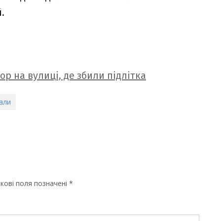
.
р на вулиці, де збили підлітка
али
кові поля позначені
*