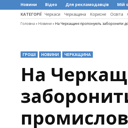
Новини
Відео
Для рекламодавців
Мій 
КАТЕГОРІЇ
Черкаси
Черкащина
Корисне
Освіта
Головна
»
Новини
»
На Черкащині пропонують заборонити д
POSTED
ГРОШІ
НОВИНИ
ЧЕРКАЩИНА
IN
На Черкащ
заборонит
промислов