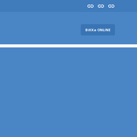
Insta
YouTube
FB
ВіККа ONLINE