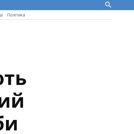
Open
Search
ші
Політика
ють
вий
би