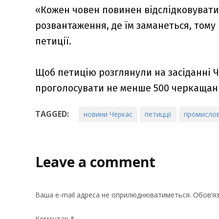
«Кожен човен повинен відслідковуватис
розвантаження, де їм заманеться, тому
петиції.
Щоб петицію розглянули на засіданні Че
проголосувати не менше 500 черкащан
TAGGED:
новини Черкас
петицції
промислов
Leave a comment
Ваша e-mail адреса не оприлюднюватиметься.
Обов’яз
Коментар
*