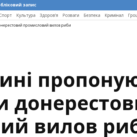
обліковий запис
Спорт
Культура
Здоров’я
Розваги
Безпека
Кримінал
Гро
онерестовий промисловий вилов риби
ині пропону
и донересто
ий вилов ри