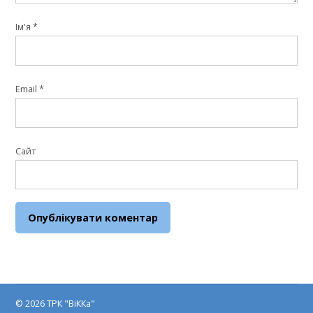
Ім'я
*
Email
*
Сайт
© 2026 ТРК "ВіККа"