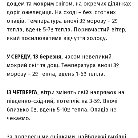
дощем та мокрим снігом, на окремих ділянках
доріг ожеледиця. На сході – без істотних
опадів. Температура вночі 3º морозу – 2º
тепла, вдень 5-7º тепла. Поривчастий вітер,
який посилюватиме відчуття холоду.
У СЕРЕДУ, 13 березня
, часом невеликий
мокрий сніг та дощ. Температура вночі 3º
морозу – 2º тепла, вдень 1-6º тепла.
ІЗ ЧЕТВЕРГА
, вітри змінять свій напрямок на
південно-східний, потепліє на 3-5º. Вночі
близько 0º, вдень 5-10º тепла. Опадів не
чекаємо.
За попередніми оцінками, найближчі вихідні