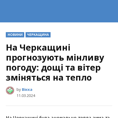
POSTED
НОВИНИ
ЧЕРКАЩИНА
IN
На Черкащині
прогнозують мінливу
погоду: дощі та вітер
зміняться на тепло
by
Вікка
11.03.2024
На Черкащині була аномально тепла зима та