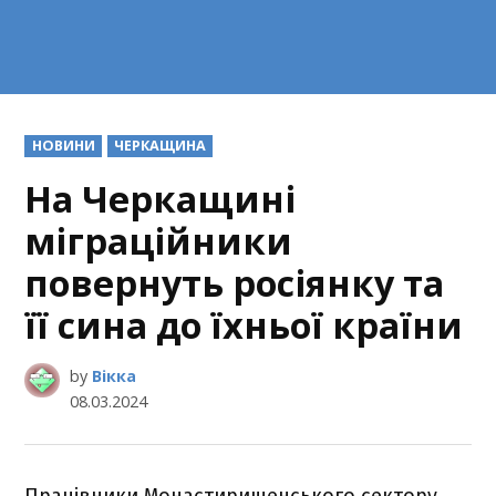
POSTED
НОВИНИ
ЧЕРКАЩИНА
IN
На Черкащині
міграційники
повернуть росіянку та
її сина до їхньої країни
by
Вікка
08.03.2024
Працівники Монастирищенського сектору