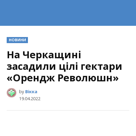
POSTED
НОВИНИ
IN
На Черкащині
засадили цілі гектари
«Орендж Революшн»
by
Вікка
19.04.2022