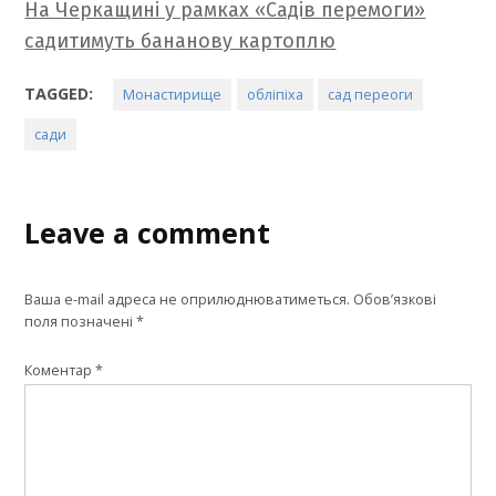
На Черкащині у рамках «Садів перемоги»
садитимуть бананову картоплю
TAGGED:
Монастирище
обліпіха
сад переоги
сади
Leave a comment
Ваша e-mail адреса не оприлюднюватиметься.
Обов’язкові
поля позначені
*
Коментар
*