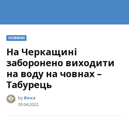
POSTED
НОВИНИ
IN
На Черкащині
заборонено виходити
на воду на човнах –
Табурець
by
Вікка
03.04.2022