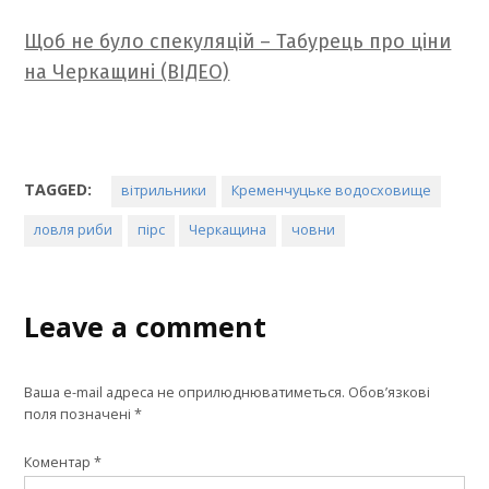
Щоб не було спекуляцій – Табурець про ціни
на Черкащині (ВІДЕО)
TAGGED:
вітрильники
Кременчуцьке водосховище
ловля риби
пірс
Черкащина
човни
Leave a comment
Ваша e-mail адреса не оприлюднюватиметься.
Обов’язкові
поля позначені
*
Коментар
*