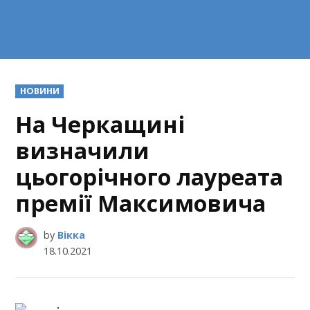
POSTED
НОВИНИ
IN
На Черкащині
визначили
цьогорічного лауреата
премії Максимовича
by
Вікка
18.10.2021