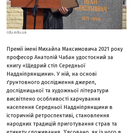
cdu.edu.ua
Премії імені Михайла Максимовича 2021 року
професор Анатолій Чабан удостоєний за
книгу «Щедрий стіл Середньої
Наддніпрянщини». У ній, на основі
ґрунтовного дослідження джерел,
дослідницької та художньої літератури
висвітлено особливості харчування
населення Середньої Наддніпрянщини в
історичній ретроспективі, становлення
народних традицій приготування страв та
етикету споживання. З’ясовано, як із чого в