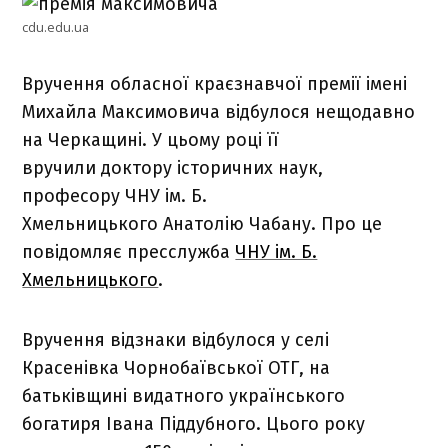
cdu.edu.ua
В
ручення обласної краєзнавчої премії імені
Михайла Максимовича
відбулося нещодавно
на Черкащині. У цьому році її
вручили
доктору історичних наук,
професору
ЧНУ ім. Б.
Хмельницького
Анатолію Чабану.
Про це
повідомляє пресслужба
ЧНУ ім. Б.
Хмельницького
.
Вручення відзнаки відбулося у селі
Красенівка Чорнобаївської ОТГ, на
батьківщині видатного українського
богатиря Івана Піддубного. Цього року