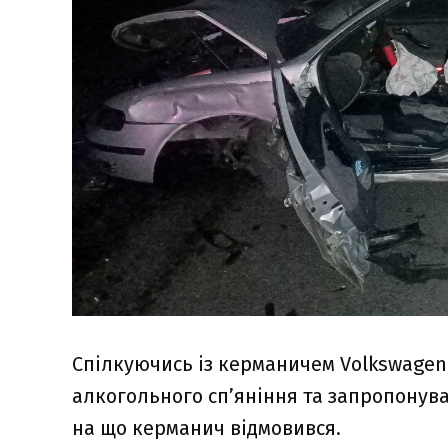
Спілкуючись із керманичем Volkswagen,
алкогольного сп’яніння та запропонува
на що керманич відмовився.