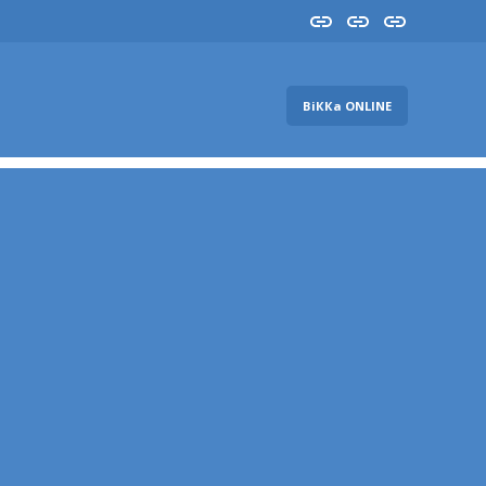
Insta
YouTube
FB
ВіККа ONLINE