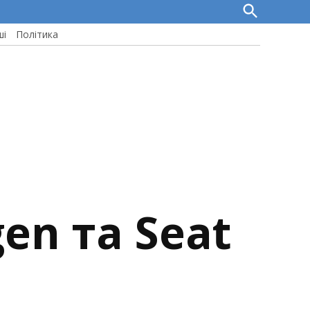
Open
Search
ші
Політика
en та Seat