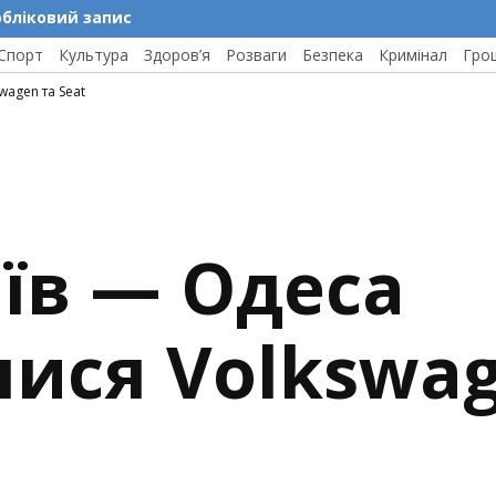
обліковий запис
Спорт
Культура
Здоров’я
Розваги
Безпека
Кримінал
Гро
wagen та Seat
иїв — Одеса
ися Volkswag