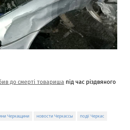
бив до смерті товариша
під час різдвяного
ини Черкащини
новости Черкассы
події Черкас