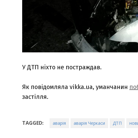
У ДТП ніхто не постраждав.
Як повідомляла vikka.ua, уманчанин
по
застілля.
TAGGED:
аварія
аварія Черкаси
ДТП
нов