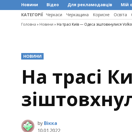
Новини
Відео
Для рекламодавців
Мій 
КАТЕГОРІЇ
Черкаси
Черкащина
Корисне
Освіта
Головна
»
Новини
»
На трасі Київ — Одеса зіштовхнулися Volks
POSTED
НОВИНИ
IN
На трасі К
зіштовхнул
by
Вікка
10.01.2022