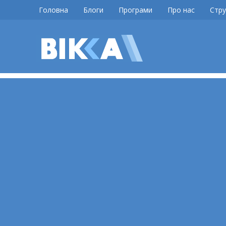
Skip
Головна
Блоги
Програми
Про нас
Стру
to
content
ВІККА
Новини
Черкас