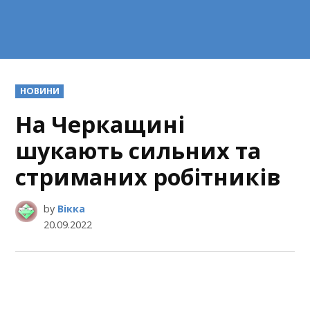
POSTED
НОВИНИ
IN
На Черкащині
шукають сильних та
стриманих робітників
by
Вікка
20.09.2022