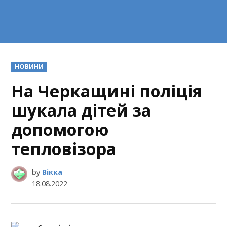
POSTED
НОВИНИ
IN
На Черкащині поліція
шукала дітей за
допомогою
тепловізора
by
Вікка
18.08.2022