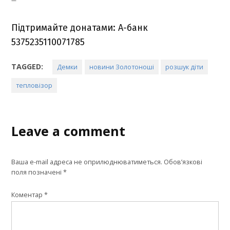
Підтримайте донатами: А-банк
5375235110071785
TAGGED:
Демки
новини Золотоноші
розшук діти
тепловізор
Leave a comment
Ваша e-mail адреса не оприлюднюватиметься.
Обов’язкові
поля позначені
*
Коментар
*