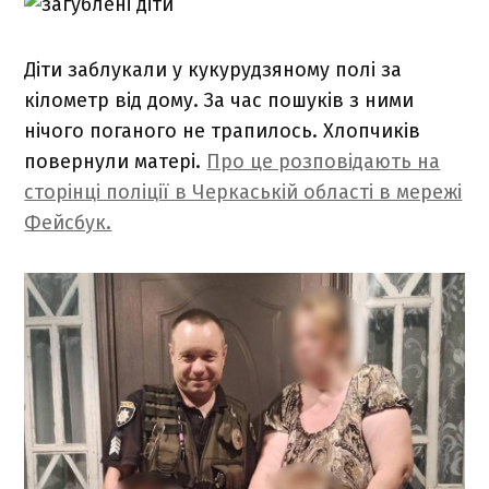
Діти заблукали у кукурудзяному полі за
кілометр від дому. За час пошуків з ними
нічого поганого не трапилось. Хлопчиків
повернули матері.
Про це розповідають на
сторінці поліції в Черкаській області в мережі
Фейсбук.