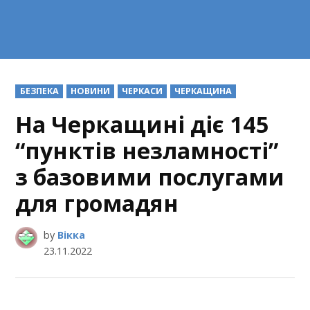
POSTED
БЕЗПЕКА
НОВИНИ
ЧЕРКАСИ
ЧЕРКАЩИНА
IN
На Черкащині діє 145
“пунктів незламності”
з базовими послугами
для громадян
by
Вікка
23.11.2022