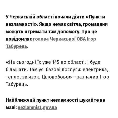
У Черкаській області почали діяти «Пункти
незламності». Якщо немає світла, громадяни
можуть отримати там допомогу. Про це
повідомляє
голова Черкаської ОВА Ігор
Табурець
.
«
На сьогодні їх уже 145 по області. І буде
більшати. Там усі базові послуги: електрика,
тепло, зв’язок. Цілодобово
» –
зазначив Ігор
Табурець.
Найближчий пункт незламності шукайте на
мапі:
nezlamnist.gov.ua