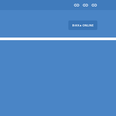
Insta
YouTube
FB
ВіККа ONLINE