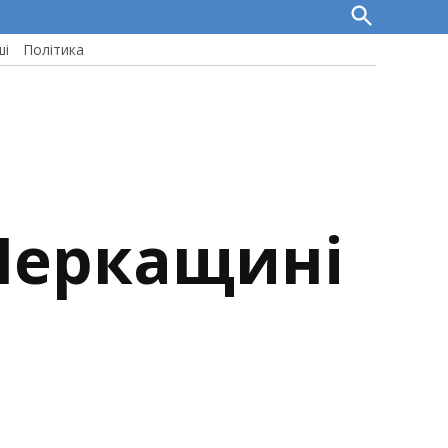
Open
Search
ші
Політика
 Черкащині