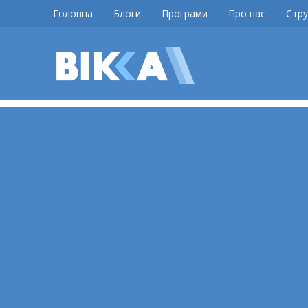
Skip
Головна
Блоги
Програми
Про нас
Стру
to
content
ВІККА
Новини
Черкас