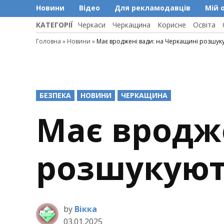
Новини
Відео
Для рекламодавців
Мій 
КАТЕГОРІЇ
Черкаси
Черкащина
Корисне
Освіта
Головна
»
Новини
»
Має вроджені вади: на Черкащині розшук
POSTED
БЕЗПЕКА
НОВИНИ
ЧЕРКАЩИНА
IN
Має вродж
розшукуют
by
Вікка
03.01.2025