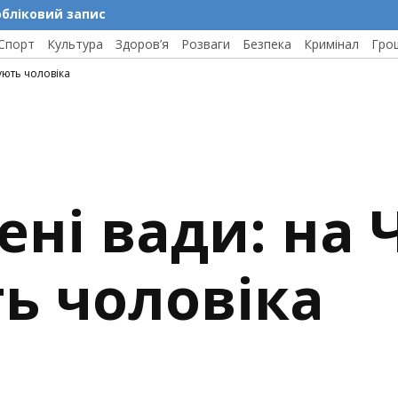
обліковий запис
Спорт
Культура
Здоров’я
Розваги
Безпека
Кримінал
Гро
ують чоловіка
ені вади: на
ь чоловіка