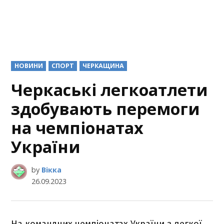
POSTED
НОВИНИ
СПОРТ
ЧЕРКАЩИНА
IN
Черкаські легкоатлети
здобувають перемоги
на чемпіонатах
України
by
Вікка
26.09.2023
На командних чемпіонатах України з легкої