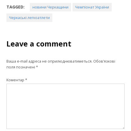
TAGGED:
новини Черкащини
Чемпіонат України
Черкаські легкоатлети
Leave a comment
Ваша e-mail адреса не оприлюднюватиметься.
Обов’язкові
поля позначені
*
Коментар
*