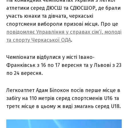
атлетики серед ДЮСШ та СДЮСШОР, де брали
участь юнаки та дівчата, черкаські
спортсмени вибороли призові місця. Про це
повідомляє Управління у справах сім’ї, молоді
та спорту Черкаської ОДА
.
Чемпіонати відбулися у місті Івано-
Франківськ з 16 по 17 вересня та у Львові з 23
по 24 вересня.
Легкоатлет Адам Білокон посів перше місце в
забігу на 110 метрів серед спортсменів U16 та
третє місце в цьому ж виді змагань серед U18.