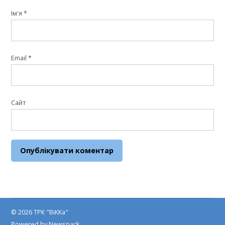
Ім'я
*
Email
*
Сайт
© 2026 ТРК "ВіККа"
Powered by Newspack