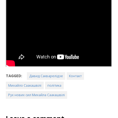
TAGGED:
Давид Сакварелідзе
Контакт
Михайло Саакашвілі
політика
Рух нових сил Михайла Саакашвілі