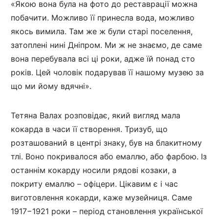
«Якою вона була на фото до реставрації можна
побачити. Можливо її принесла вода, можливо
якось вимила. Там же ж були старі поселення,
затоплені нині Дніпром. Ми ж не знаємо, де саме
вона перебувала всі ці роки, адже їй понад сто
років. Цей чоловік подарував її нашому музею за
що ми йому вдячні».
Тетяна Валах розповідає, який вигляд мала
кокарда в часи її створення. Тризуб, що
розташований в центрі знаку, був на блакитному
тлі. Воно покривалося або емаллю, або фарбою. Із
останнім кокарду носили рядові козаки, а
покриту емаллю – офіцери. Цікавим є і час
виготовлення кокарди, каже музейниця. Саме
1917−1921 роки – період становлення української