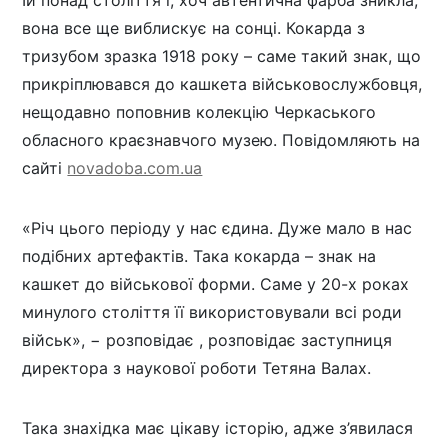
вона все ще виблискує на сонці. Кокарда з
тризубом зразка 1918 року – саме такий знак, що
прикріплювався до кашкета військовослужбовця,
нещодавно поповнив колекцію Черкаського
обласного краєзнавчого музею
. Повідомляють на
сайті
novadoba.com.ua
«Річ цього періоду
у
нас єдина. Дуже мало в нас
подібних артефактів. Така кокарда – знак на
кашкет до військової форми. Саме у 20-х роках
минулого століття її використовували всі роди
військ», − розповідає , розповідає заступниця
директора з наукової роботи Тетяна Валах.
Така знахідка має цікаву історію, адже з’явилася