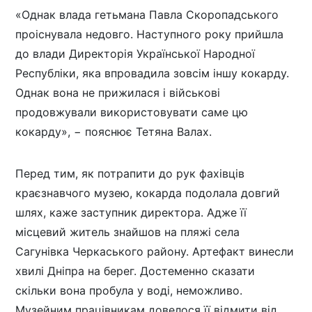
«Однак влада гетьмана Павла Скоропадського
проіснувала недовго. Наступного року прийшла
до влади Директорія Української Народної
Республіки, яка впровадила зовсім іншу кокарду.
Однак вона не прижилася і військові
продовжували використовувати саме цю
кокарду», − пояснює Тетяна Валах.
Перед тим, як потрапити до рук фахівців
краєзнавчого музею, кокарда подолала довгий
шлях, каже заступник директора. Адже її
місцевий житель знайшов на пляжі села
Сагунівка Черкаського району. Артефакт винесли
хвилі Дніпра на берег. Достеменно сказати
скільки вона пробула у воді, неможливо.
Музейним працівникам довелося її відмити від