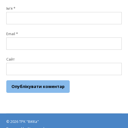
Ім'я
*
Email
*
Сайт
© 2026 ТРК "ВіККа"