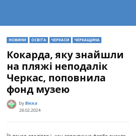
POSTED
НОВИНИ
ОСВІТА
ЧЕРКАСИ
ЧЕРКАЩИНА
IN
Кокарда, яку знайшли
на пляжі неподалік
Черкас, поповнила
фонд музею
by
Вікка
26.02.2024
Їй понад століття і, хоч автентична фарба зникла,