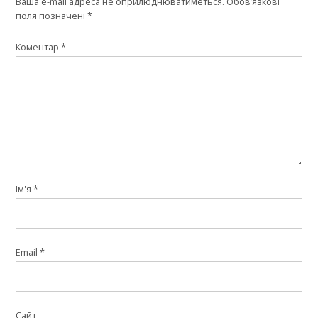
Ваша e-mail адреса не оприлюднюватиметься.
Обов’язкові
поля позначені
*
Коментар
*
Ім'я
*
Email
*
Сайт