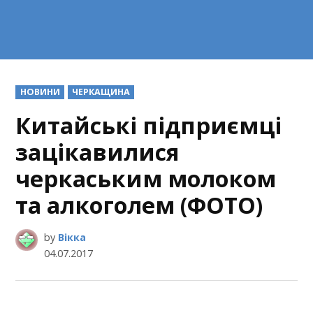
POSTED
НОВИНИ
ЧЕРКАЩИНА
IN
Китайські підприємці
зацікавилися
черкаським молоком
та алкоголем (ФОТО)
by
Вікка
04.07.2017